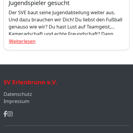
Jugendspieler gesucht
Der SVE baut seine Jugendabteilung weiter aus.
Und dazu brauchen wir Dich! Du liebst den Fußball
genauso wie wir? Du hast Lust auf Teamgeist,
Kameradschaft und echte Freundschaft? Dann
werde Teil unserer Mannschaft!
Weiterlesen
SV Erlenbrunn e.V.
Datenschutz
Impressum